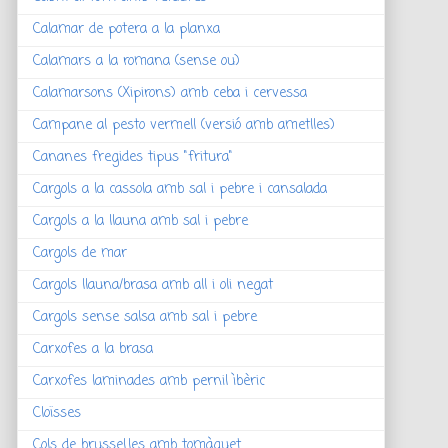
Calamar de potera a la planxa
Calamars a la romana (sense ou)
Calamarsons (Xipirons) amb ceba i cervessa
Campane al pesto vermell (versió amb ametlles)
Cananes fregides tipus "fritura"
Cargols a la cassola amb sal i pebre i cansalada
Cargols a la llauna amb sal i pebre
Cargols de mar
Cargols llauna/brasa amb all i oli negat
Cargols sense salsa amb sal i pebre
Carxofes a la brasa
Carxofes laminades amb pernil ìbèric
Cloïsses
Cols de brussel.les amb tomàquet