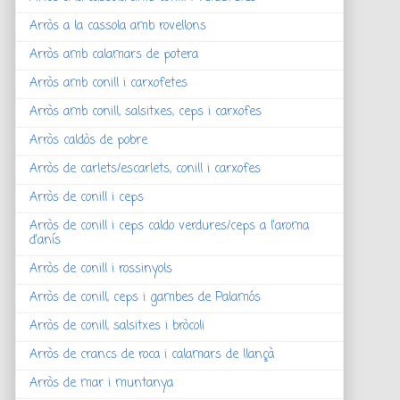
Arròs a la cassola amb rovellons
Arròs amb calamars de potera
Arròs amb conill i carxofetes
Arròs amb conill, salsitxes, ceps i carxofes
Arròs caldòs de pobre
Arròs de carlets/escarlets, conill i carxofes
Arròs de conill i ceps
Arròs de conill i ceps caldo verdures/ceps a l'aroma
d'anís
Arròs de conill i rossinyols
Arròs de conill, ceps i gambes de Palamós
Arròs de conill, salsitxes i bròcoli
Arròs de crancs de roca i calamars de llançà
Arròs de mar i muntanya