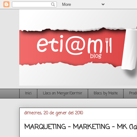
Inici
Llocs on Menjar/Dormir
Blocs by Maite
Prod
dimecres, 20 de gener del 2010
MARQUETING - MARKETING - MK (1a