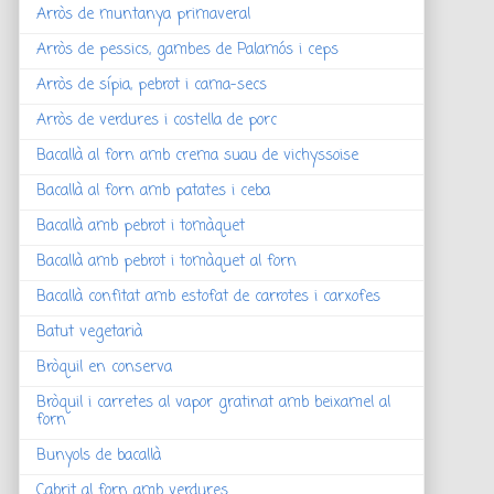
Arròs de muntanya primaveral
Arròs de pessics, gambes de Palamós i ceps
Arròs de sípia, pebrot i cama-secs
Arròs de verdures i costella de porc
Bacallà al forn amb crema suau de vichyssoise
Bacallà al forn amb patates i ceba
Bacallà amb pebrot i tomàquet
Bacallà amb pebrot i tomàquet al forn
Bacallà confitat amb estofat de carrotes i carxofes
Batut vegetarià
Bròquil en conserva
Bròquil i carretes al vapor gratinat amb beixamel al
forn
Bunyols de bacallà
Cabrit al forn amb verdures