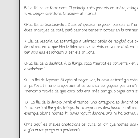
5-La llei del enfocament. El principi més poderós en màrqueting 
luxe, Jeep-> aventura, Citroen-> utilitari...)
6-La llei de l'exclusivitat. Dues empreses no poden posseir la ma
dues marques de café, però sempre pensem potser en la primer
7-Llei de l'escala. La estratègia a utilitzar depèn de l'esglaó que 
de cotxes, en la que Hertz liderava, doncs Avis en veure això, va t
per aixo ens esforcem a ser els millors.
8-La llei de la dualitat. A la llarga, cada mercat es converteix e
o vodafone..)
9- La llei de l'oposat. Si opta al segon lloc, la seva estratègia est
sigui fort, hi ha una oportunitat de canviar els papers per un a
mercat a través de que coca-cola era més antiga, o sigui com si fo
10- La llei de la divisió. Amb el temps, una categoria es dividir
única, però al llarg del temps, la categoria es desglossa en altr
exemple abans només hi havia iogurt danone, ara hi ha activia, de
(fins aquí les meves anotacions del curs, cal dir que només son an
algún error prego em perdoneu)