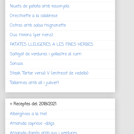
Niuets de patata amb rossinyols
Orecchiette a la calabrese
Ostres amb salsa mignonette
Ous mirons (per nens)
PATATES LLEUGERES A LES FINES HERBES
Saltejat de verdures i pollastre al curri
Sonsos
Steak Tártar versió V (entrecot de vedella)
Tallarines amb all i julivert
+ Receptes del: 2018/2021
Albergínies a la mel
Amanida caprese -dolça
Amanida d'arròs amb ous i verdures