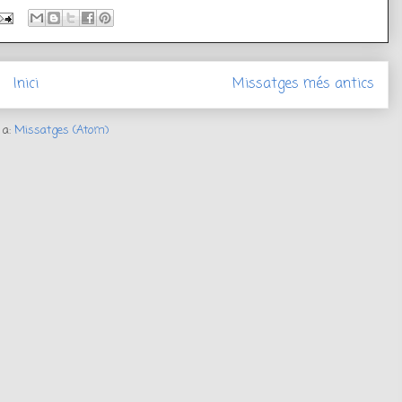
Inici
Missatges més antics
 a:
Missatges (Atom)