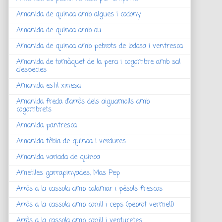
Amanida de quinoa amb algues i codony
Amanida de quinoa amb ou
Amanida de quinoa amb pebrots de lodosa i ventresca
Amanida de tomàquet de la pera i cogombre amb sal
d'especies
Amanida estil xinesa
Amanida freda d'arròs dels aiguamolls amb
cogombrets
Amanida pantresca
Amanida tèbia de quinoa i verdures
Amanida variada de quinoa
Ametlles garrapinyades, Mas Pep
Arròs a la cassola amb calamar i pèsols frescos
Arròs a la cassola amb conill i ceps (pebrot vermell)
Arròs a la cassola amb conill i verduretes