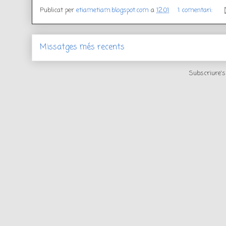
Publicat per
etiametiam.blogspot.com
a
12:01
1 comentari:
Missatges més recents
Subscriure's