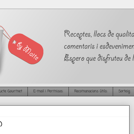
ucte Gourmet
E-mail i Permisos:
Recomanacions útils:
Sorteig:
)