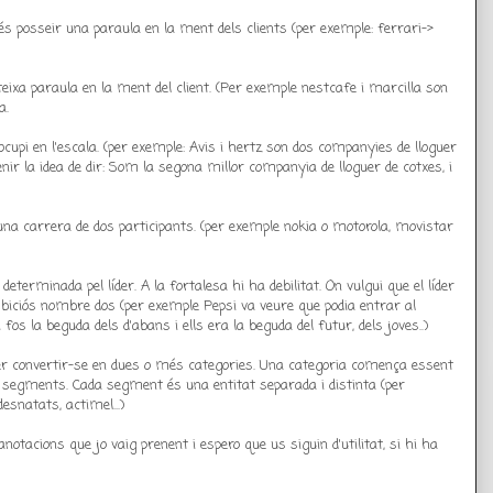
és posseir una paraula en la ment dels clients (per exemple: ferrari->
teixa paraula en la ment del client. (Per exemple nestcafe i marcilla son
a.
s'ocupi en l'escala. (per exemple: Avis i hertz son dos companyies de lloguer
enir la idea de dir: Som la segona millor companyia de lloguer de cotxes, i
n una carrera de dos participants. (per exemple nokia o motorola, movistar
a determinada pel líder. A la fortalesa hi ha debilitat. On vulgui que el líder
mbiciós nombre dos (per exemple Pepsi va veure que podia entrar al
s la beguda dels d'abans i ells era la beguda del futur, dels joves..)
à per convertir-se en dues o més categories. Una categoria comença essent
es segments. Cada segment és una entitat separada i distinta (per
snatats, actimel...)
otacions que jo vaig prenent i espero que us siguin d'utilitat, si hi ha