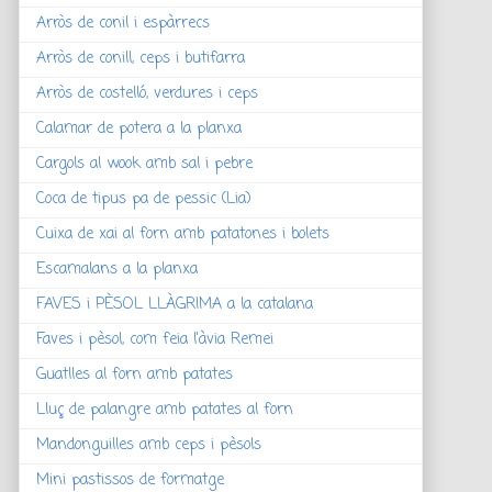
Arròs de conil i espàrrecs
Arròs de conill, ceps i butifarra
Arròs de costelló, verdures i ceps
Calamar de potera a la planxa
Cargols al wook amb sal i pebre
Coca de tipus pa de pessic (Lia)
Cuixa de xai al forn amb patatones i bolets
Escamalans a la planxa
FAVES i PÈSOL LLÀGRIMA a la catalana
Faves i pèsol, com feia l'àvia Remei
Guatlles al forn amb patates
Lluç de palangre amb patates al forn
Mandonguilles amb ceps i pèsols
Mini pastissos de formatge