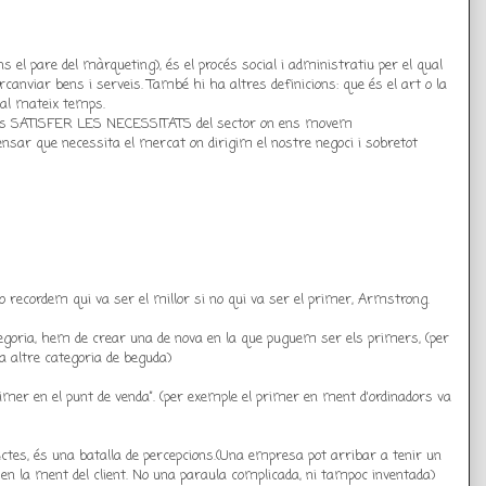
 el pare del màrqueting), és el procés social i administratiu per el qual
canviar bens i serveis. També hi ha altres definicions: que és el art o la
s al mateix temps.
t, és SATISFER LES NECESSITATS del sector on ens movem
pensar que necessita el mercat on dirigim el nostre negoci i sobretot
 recordem qui va ser el millor si no qui va ser el primer, Armstrong.
tegoria, hem de crear una de nova en la que puguem ser els primers, (per
 altre categoria de beguda)
rimer en el punt de venda”. (per exemple el primer en ment d'ordinadors va
ductes, és una batalla de percepcions.(Una empresa pot arribar a tenir un
a en la ment del client. No una paraula complicada, ni tampoc inventada)