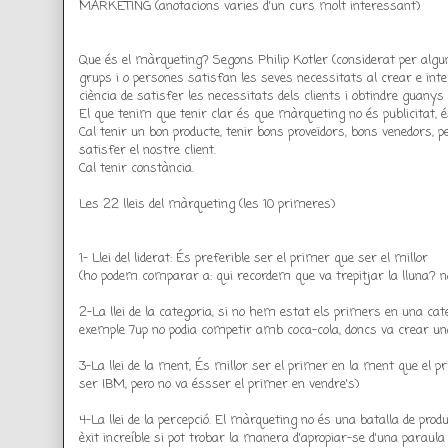
MARKETING (anotacions varies d'un curs molt interessant)
Que és el màrqueting? Segons Philip Kotler (considerat per alguns
grups i o persones satisfan les seves necessitats al crear e inter
ciència de satisfer les necessitats dels clients i obtindre guany
El que tenim que tenir clar és que màrqueting no és publicita
Cal tenir un bon producte, tenir bons proveïdors, bons venedors, 
satisfer el nostre client.
Cal tenir constància.
Les 22 lleis del màrqueting (les 10 primeres)
1- Llei del liderat: És preferible ser el primer que ser el millor
(ho podem comparar a: qui recordem que va trepitjar la lluna? no
2-La llei de la categoria, si no hem estat els primers en una ca
exemple 7up no podia competir amb coca-cola, doncs va crear una
3-La llei de la ment, És millor ser el primer en la ment que el p
ser IBM, pero no va éssser el primer en vendre's)
4-La llei de la percepció. El màrqueting no és una batalla de pro
èxit increíble si pot trobar la manera d'apropiar-se d'una paraul