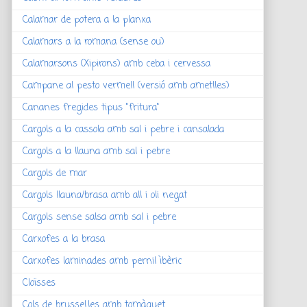
Calamar de potera a la planxa
Calamars a la romana (sense ou)
Calamarsons (Xipirons) amb ceba i cervessa
Campane al pesto vermell (versió amb ametlles)
Cananes fregides tipus "fritura"
Cargols a la cassola amb sal i pebre i cansalada
Cargols a la llauna amb sal i pebre
Cargols de mar
Cargols llauna/brasa amb all i oli negat
Cargols sense salsa amb sal i pebre
Carxofes a la brasa
Carxofes laminades amb pernil ìbèric
Cloïsses
Cols de brussel.les amb tomàquet