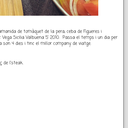
amanida de tomàquet de la pera, ceba de Figueres i 
 Vega Sicilia Valbuena 5’ 2010.  Passa el temps i un dia per 
a son 4 dies i tinc el millor company de viatge.
ç de l'steak.