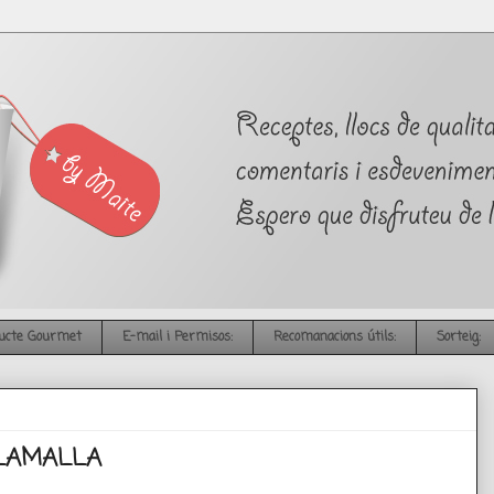
ucte Gourmet
E-mail i Permisos:
Recomanacions útils:
Sorteig:
ILAMALLA