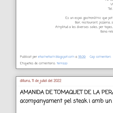
V
Tel
Es un espai gastronòmic que pot
Bar, restaurant, pizzeria, s
Amplitud a les diverses sales, per tapes
Bona rela
Publicat per
etiametiam.blogspot.com
a
18:09
Cap comentari:
Etiquetes de comentaris:
terrazo
dilluns, 11 de juliol del 2022
AMANIDA DE TOMAQUET DE LA PER
acompanyament pel steak i amb un 