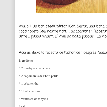
Avui si!! Un bon steak tàrtar (Can Serra), una bona 
cogombrets (del nostre hort) i alcaparrons i l’esperat
altre … passa volant! D’ Avui no podia passar!  La vid
Aquí us deixo lo recepta de l'amanida i després l'enlla
Ingredients:
* 2 tomàquets de la Pera
* 2 cogombrets de l’hort petits
* 1 ceba tendra
* 10 alcaparrons
* ventresca de tonyina
* sal