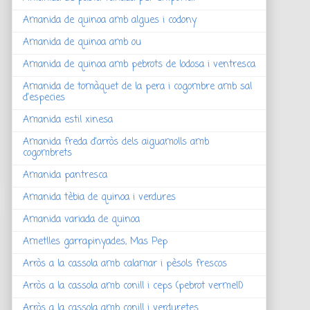
Amanida de quinoa amb algues i codony
Amanida de quinoa amb ou
Amanida de quinoa amb pebrots de lodosa i ventresca
Amanida de tomàquet de la pera i cogombre amb sal
d'especies
Amanida estil xinesa
Amanida freda d'arròs dels aiguamolls amb
cogombrets
Amanida pantresca
Amanida tèbia de quinoa i verdures
Amanida variada de quinoa
Ametlles garrapinyades, Mas Pep
Arròs a la cassola amb calamar i pèsols frescos
Arròs a la cassola amb conill i ceps (pebrot vermell)
Arròs a la cassola amb conill i verduretes