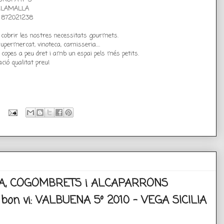
ILAMALLA
. 872021238
 cobrir les nostres necessitats gourmets.
upermercat, vinoteca, carnisseria....
, copes a peu dret i amb un espai pels més petits.
ció qualitat preu!
A, COGOMBRETS i ALCAPARRONS
bon vi: VALBUENA 5º 2010 - VEGA SICILIA