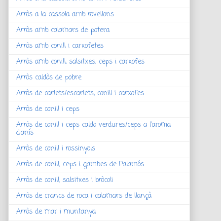
Arròs a la cassola amb rovellons
Arròs amb calamars de potera
Arròs amb conill i carxofetes
Arròs amb conill, salsitxes, ceps i carxofes
Arròs caldòs de pobre
Arròs de carlets/escarlets, conill i carxofes
Arròs de conill i ceps
Arròs de conill i ceps caldo verdures/ceps a l'aroma
d'anís
Arròs de conill i rossinyols
Arròs de conill, ceps i gambes de Palamós
Arròs de conill, salsitxes i bròcoli
Arròs de crancs de roca i calamars de llançà
Arròs de mar i muntanya