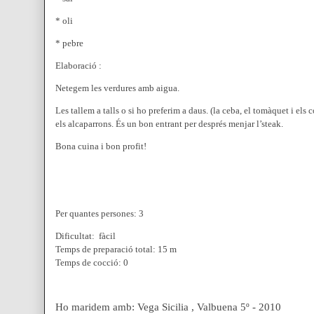
* oli
* pebre
Elaboració :
Netegem les verdures amb aigua.
Les tallem a talls o si ho preferim a daus. (la ceba, el tomàquet i el
els alcaparrons. És un bon entrant per després menjar l’steak.
Bona cuina i bon profit!
Per quantes persones: 3
Dificultat: fàcil
Temps de preparació total: 15 m
Temps de cocció: 0
Ho maridem amb: Vega Sicilia , Valbuena 5º - 2010