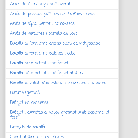
Arròs de muntanya primaveral
Arròs de pessics, gambes de Palamós i ceps
Arròs de sípia, pebrot i cama-secs
Arròs de verdures i costella de porc
Bacallà al forn amb crema suau de vichyssoise
Bacallà al forn amb patates i ceba
Bacallà amb pebrot i tomàquet
Bacallà amb pebrot i tomàquet al forn
Bacallà confitat amb estofat de carrotes i carxofes
Batut vegetarià
Bròquil en conserva
Bròquil i carretes al vapor gratinat amb beixamel al
forn
Bunyols de bacallà
Cabrit al forn amb verdures