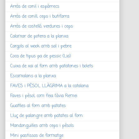
Arròs de conil i espàrrecs
Arròs de conill, ceps i butifarra
Arròs de costelló, verdures i ceps
Calamar de potera a la planxa
Cargols al wook amb sal i pebre
Coca de tipus pa de pessic (Lia)
Cuixa de xai al forn amb patatones i bolets
Escamalans a la planxa
FAVES i PÈSOL LLÀGRIMA a la catalana
Faves i pèsol, com feia l'àvia Remei
Guatlles al forn amb patates
Lluç de palangre amb patates al forn
Mandonguilles amb ceps i pèsols
Mini pastissos de formatge